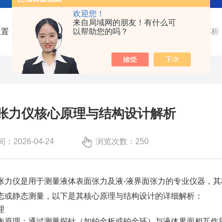
欢迎您！
来自局域网的朋友！有什么可
位置：
首页
/
技术文章
以帮助您的吗？
/ 表界面张力仪核心原理与结构设计解析
张力仪核心原理与结构设计解析
：2026-04-24
浏览次数：250
仪是用于测量液体表面张力及液-液界面张力的专业仪器，其
态或静态测量，以下是其核心原理与结构设计的详细解析：
理
理：通过测量探针（如铂金板或铂金环）与液体界面相互作用