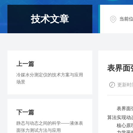
技术文章
当前
上一篇
表界面
冷媒水分测定仪的技术方案与应用
场景
更新时间
表界面张力
下一篇
算法实现动
静态与动态之间的科学——液体表
核心原
面张力测试方法与应用
力学平衡原