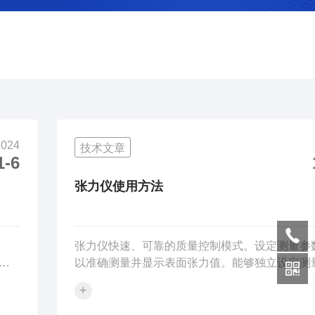
2024
技术文章
1-6
张力仪使用方法
张力仪快速、可靠的质量控制模式。设定测量参
和
以准确测量并显示表面张力值。能够独立设定测
用
围、测试数据数目、测量的平均值，是研发的理
+
。
具。在实际使用过程中，由于动态表面张力仪能
瓶
表面活性剂的迁移情况，因此应用更为广泛。张