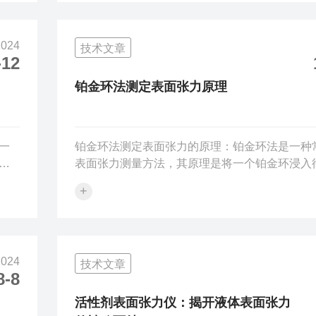
其
使用方法1、测试前应确保主机至少已经预热30
用
在正式测试前先将主机打开30分钟，按照装置面
2024
技术文章
提
图示正确的将装置接好，等表面张力仪测量系统
-12
即可使用。2、使用前应将随机所附的吊钩、白
以
吊钩上，按下置零按钮显示为0000，表示此时...
铂金环法测定表面张力原理
一
‌‌铂金环法测定‌表面张力的原理‌‌：铂金环法是一
应
表面张力测量方法，其原理是将一个铂金环浸入
导
体中，通过测量铂金环与液体之间的膜受到的力
+
的
表面张力。具体操作时，将铂金环浸入液体中，
用
过电机、精密丝杠等装置逐渐提升铂金环，使得
要
下面的液体形成液柱。在这个过程中，传感器会
分
金环受到的力，并将其转化为电压信号，经过电
2024
技术文章
毛
后得到表面张力值。‌铂金环法测定表面张力的具体
8-8
至
使用铂金环法测定表面张力的具体步骤如下：将
..
浸入待测液体中。通过电机、精密丝杠...
活性剂表面张力仪：揭开液体表面张力