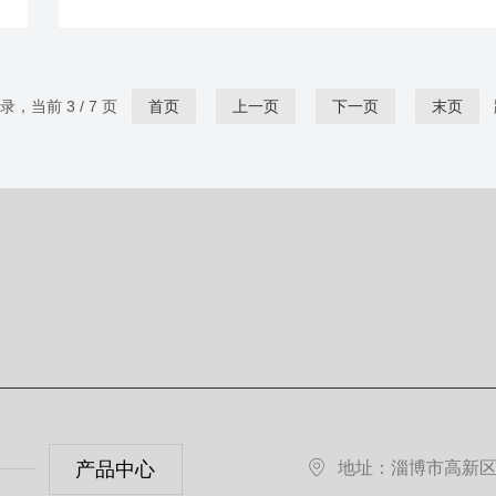
存放导致难以清洗。清洗液选择：根据采样瓶的材质
残留物的性质，选择合适的清洗液。对于大多数无机
物，可以使用去离子水或稀释的酸或碱溶液；对于有
物，可能需要使用有机溶剂进行清洗。务必注意清洗
记录，当前 3 / 7 页
首页
上一页
下一页
末页
与采样瓶材质的兼容性，避免腐蚀或损坏。清洗操作
将清洗液倒入采样瓶中，轻轻摇晃或振动，确保清洗
充分...
产品中心
地址：淄博市高新区