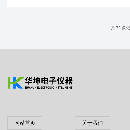
面张力测定仪是一种用于测量液体表面张力的仪器，它
通过检测液体表面与固体接触面之间的相互作用力来实
现测量。它主要由测量系统、传感器和显示屏组成，能
够实时显示表面张力值，并具有数据存储和分析功能。
共 76 条
广泛应用于化学、生物、医药等领域。表面张力测定仪
具有多方面的优势。它能够提供高精度的表面张力测
量，...
网站首页
关于我们