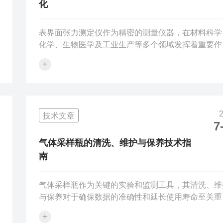
化
表界面张力测定仪作为精密的测量仪器，在材料科学
化学、生物医学及工业生产等多个领域发挥着重要作
用。近年来，随着科学技术的不断进步，表界面张力
+
定仪经历了显著的技术革新与性能优化，主要体现在
下几个方面：测量精度的提升：现代表界面张力测定
采用了先进的传感器技术和数据处理算法，大大提高
测量的精度和稳定性。例如，部分仪器采用了高频感
技术文章
微小位移自动平衡测量系统，通过实时监测和精确控
7
制，实现了对液体表面或界面张力的微小变化的高精
测量。自动化与智能化：为了实现更高效的测量和更
气体采样瓶的清洗、维护与保养技术指
便的...
南
气体采样瓶作为关键的实验和监测工具，其清洗、维
与保养对于确保数据的准确性和延长使用寿命至关重
要。以下是一份简要的技术指南：清洗初步处理：采
+
后，应立即将采样瓶中的残留物倾倒干净，避免长时