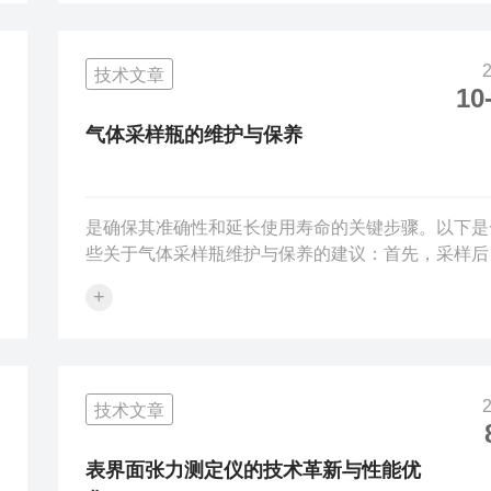
因其化学稳定性好、透明度高而广受欢迎，但需注意
易碎性。不锈钢采样瓶则具有高强度和耐腐蚀性，适
技术文章
于恶劣环境。特氟龙涂层采样瓶则能减少气体吸附，
10
高采样准确性。其次，要根据采样需求选择合适的容
量。一般来说，采样瓶的容量应略大于实际采样量，
气体采样瓶的维护与保养
确保...
是确保其准确性和延长使用寿命的关键步骤。以下是
些关于气体采样瓶维护与保养的建议：首先，采样后
立即将采样瓶中的残留物倾倒干净，避免长时间存放
+
致难以清洗。清洗时，应根据采样瓶的材质和残留物
性质选择合适的清洗液。对于大多数无机物，可以使
去离子水或稀释的酸或碱溶液；对于有机物，可能需
使用有机溶剂进行清洗。清洗过程中要确保清洗液充
技术文章
接触瓶壁和底部，对于难以清洗的部位，可以使用软
刷轻轻刷洗。清洗完毕后，用去离子水反复冲洗，直
无残留物为止。其次，要定期检查采样瓶的外观是否有.
表界面张力测定仪的技术革新与性能优