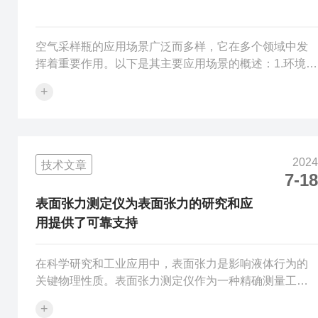
空气采样瓶的应用场景广泛而多样，它在多个领域中发
挥着重要作用。以下是其主要应用场景的概述：1.环境监
测在环境监测领域，空气采样瓶是评估空气质量、检测
+
污染物水平的重要工具。通过采集空气中的样本，研究
人员可以分析其中二氧化硫、氮氧化物、挥发性有机化
合物等污染物的种类、浓度和分布情况，为制定环境保
护政策和改善空气质量提供科学依据。空气采样瓶的应
2024
技术文章
用覆盖了工业区、城市街道、乡村等多种环境，确保了
7-18
监测数据的全面性和准确性。2.科学研究在科研领域，空
气采样瓶是实验室研究的一部分。科研人员利...
表面张力测定仪为表面张力的研究和应
用提供了可靠支持
在科学研究和工业应用中，表面张力是影响液体行为的
关键物理性质。表面张力测定仪作为一种精确测量工
具，为表面张力的研究和应用提供了可靠支持。本文将
+
深入探讨它的工作原理、特点及在未来的发展趋势。表