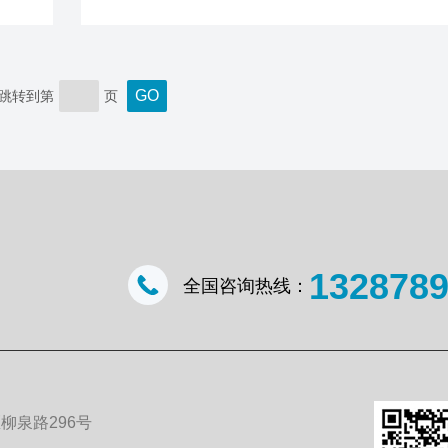
和
分测定仪是一种利用电量法原理来测定物质中水
的仪器。它可以精确快速地测量出样品中的水分
机
广泛应用于食品、药品、化工、农业等领域。相
液
的烘干法和滴定法，具有测量速度快、精准度高
跳转到第
页
：
简便等优点，因此备受青睐。电量法水分测定仪
液
原理主要是利用样品中水分对电容的影响来测定水分
132878
全国咨询热线：
柳泉路296号