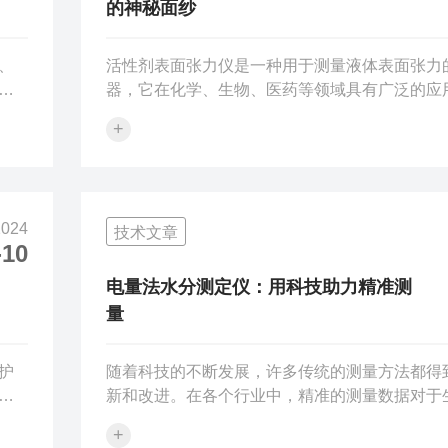
的神秘面纱
、
活性剂表面张力仪是一种用于测量液体表面张力
器，它在化学、生物、医药等领域具有广泛的应
测
过测量液体与气体相互作用的力量，它能够帮助
+
以
员了解液体分子之间的相互作用，进而探索液体
仪
表面活性剂的特性。活性剂表面张力仪的工作原
了
用垂直悬挂的平衡梁在液体表面产生的张力作用
应
微小振动，通过测量梁的振动频率和幅度来计算
2024
技术文章
力。该仪器可以精确地测量不同液体的表面张力
-10
度
为科研人员提供了重要的实验数据。在化学领域
简
泛应用于研究表面活性剂在液体中的作用机理。
电量法水分测定仪：用科技助力精准测
性...
量
护
随着科技的不断发展，许多传统的测量方法都得
新和改进。在各个行业中，精准的测量数据对于
样
质量控制至关重要。而电量法水分测定仪作为一
+
间
的测量设备，正逐渐受到人们的关注和青睐。电