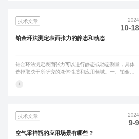
量B：进样溶液的仪器测定值E：溶剂的质量分数C：溶
剂的含水率，质量比在计算过程中，要注意单位的统
2024
技术文章
一。我们设定：1.E的计算：甲醇：5ml密度：0.791质
10-18
量：3.955g固体样品：1g所配置的溶液总质量：
4.955gE=3.955g/4....
铂金环法测定表面张力的静态和动态
铂金环法测定表面张力可以进行静态或动态测量，具体
选择取决于所研究的液体性质和应用领域。一、铂金环
法测定表面张力的原理铂金环法是一种常用的表面张力
+
测量方法，其原理是利用表面张力使液体表面形成曲率
的现象，计算出表面张力的大小。在测量过程中，采用
铂金环来提供稳定的界面，通过改变液体的体积或表面
积来测量表面张力的大小。二、铂金环法的操作方法铂
2024
技术文章
金环法的操作相对简单，首先需要将铂金环放置在液体
9-9
表面，确保其在液体表面成一个合适的圆环形状，并记
录铂金环和液体表面之间的接触角。接着，逐渐提高液...
空气采样瓶的应用场景有哪些？